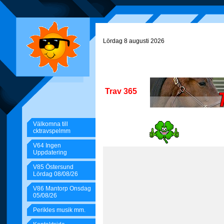
Lördag 8 augusti 2026
Trav 365
Välkomna till
cktravspelmm
V64 Ingen
Uppdatering
V85 Östersund
Lördag 08/08/26
V86 Mantorp Onsdag
05/08/26
Perikles musik mm.