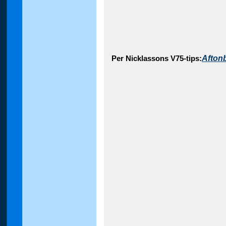
Afton
Per Nicklassons V75-tips: