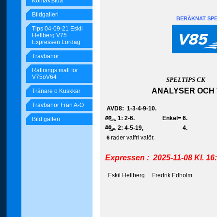
Kontaktsida
Bildgalleri
BERÄKNAT SPEL
Tips 04-09-21 Eskil
Hellberg V75
Expressen Lördag
Travbanor
Rättnings mall för
V75oV64
SPELTIPS CK
ANALYSER OCH 
Tränare o Kuskkar
Travbanor Från A-Ö
A
VD8: 1-3-4-9-10.
1: 2-6.
Enkel= 6.
Bild galleri
2: 4-5-19, 4
rader valfri valör.
6
Expressen : 2025-11-08
Kl. 16
Eskil Hellberg Fredrik Edholm